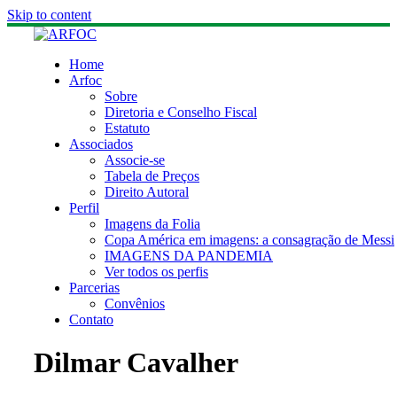
Skip to content
Home
Arfoc
Sobre
Diretoria e Conselho Fiscal
Estatuto
Associados
Associe-se
Tabela de Preços
Direito Autoral
Perfil
Imagens da Folia
Copa América em imagens: a consagração de Messi
IMAGENS DA PANDEMIA
Ver todos os perfis
Parcerias
Convênios
Contato
Dilmar Cavalher