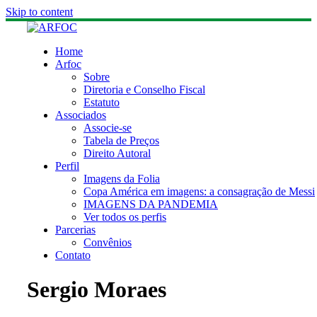
Skip to content
Home
Arfoc
Sobre
Diretoria e Conselho Fiscal
Estatuto
Associados
Associe-se
Tabela de Preços
Direito Autoral
Perfil
Imagens da Folia
Copa América em imagens: a consagração de Messi
IMAGENS DA PANDEMIA
Ver todos os perfis
Parcerias
Convênios
Contato
Sergio Moraes